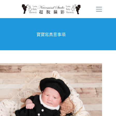
跳
至
主
要
內
容
寶寶寫真意事項