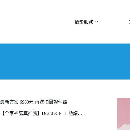
跳
至
主
攝影服務
要
內
容
最新方案 6980元 再送拍攝證件照
【全家福寫真推薦】Dcard & PTT 熱議…