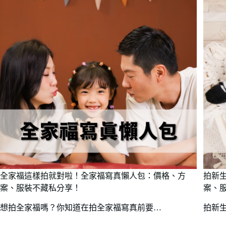
全家福這樣拍就對啦！全家福寫真懶人包：價格、方
拍新
案、服裝不藏私分享！
案、
想拍全家福嗎？你知道在拍全家福寫真前要…
拍新