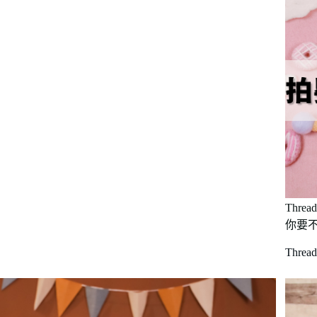
Thr
你要
Thr