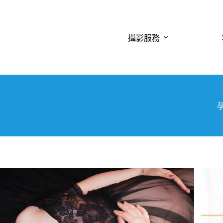
跳
至
主
攝影服務
要
內
容