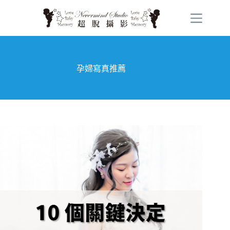
跳
至
主
要
內
容
孕婦寫真推薦