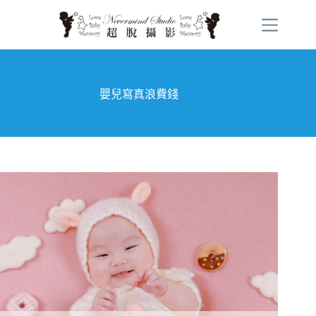
跳
至
主
要
內
容
嬰兒寫真浪費錢