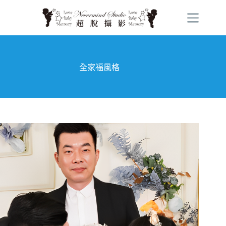
跳
至
主
要
內
容
全家福風格