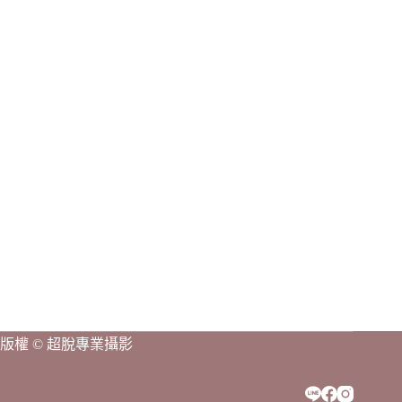
結
果
版權 © 超脫專業攝影