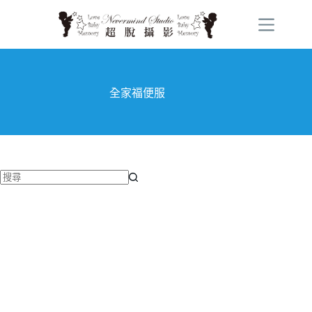
跳
至
主
要
內
容
全家福便服
找
不
到
符
合
條
件
的