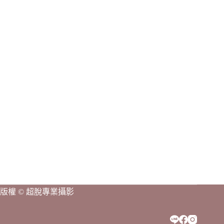
結
果
版權 © 超脫專業攝影