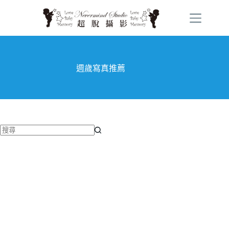
跳
至
主
要
內
容
週歲寫真推薦
找
不
到
符
合
條
件
的